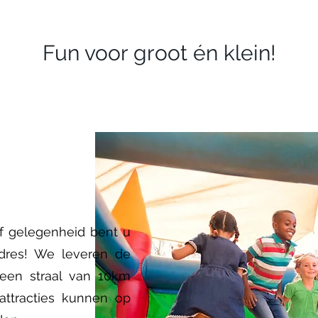
Fun voor groot én klein!
of gelegenheid bent u
adres! We leveren de
n een straal van 10km
ttracties kunnen op