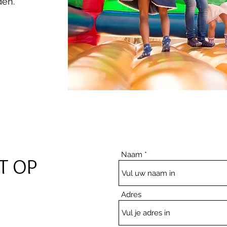
den.
Naam
T OP
Adres