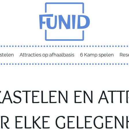
stelen
Attracties op afhaalbasis
6 Kamp spelen
Res
ASTELEN EN ATT
R ELKE GELEGEN